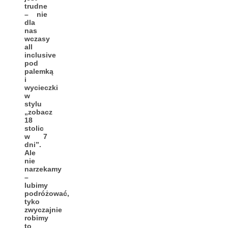
trudne
– nie
dla
nas
wczasy
all
inclusive
pod
palemką
i
wycieczki
w
stylu
„zobacz
18
stolic
w 7
dni”.
Ale
nie
narzekamy
–
lubimy
podróżować,
tyko
zwyczajnie
robimy
to