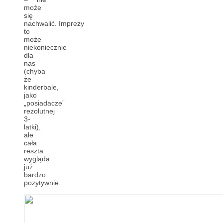
może
się
nachwalić.
Imprezy
to
może
niekoniecznie
dla
nas
(chyba
że
kinderbale,
jako
„posiadacze”
rezolutnej
3-
latki),
ale
cała
reszta
wygląda
już
bardzo
pozytywnie.