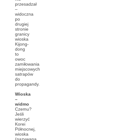
przesadzał
–
widoczna
po
drugiej
stronie
granicy
wioska
Kijong-
dong
to
owoc
zamiłowania
miejscowych
satrapów
do
propagandy.
Wioska
–
widmo
Czemu?
Jeśli
wierzyć
Korei
Północnej,
wioska
(nazywana