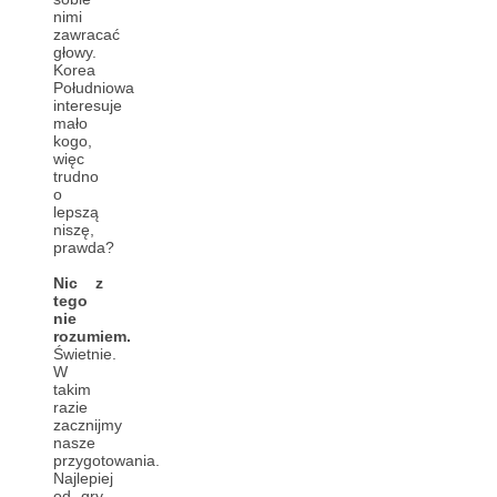
nimi
zawracać
głowy.
Korea
Południowa
interesuje
mało
kogo,
więc
trudno
o
lepszą
niszę,
prawda?
Nic z
tego
nie
rozumiem.
Świetnie.
W
takim
razie
zacznijmy
nasze
przygotowania.
Najlepiej
od gry