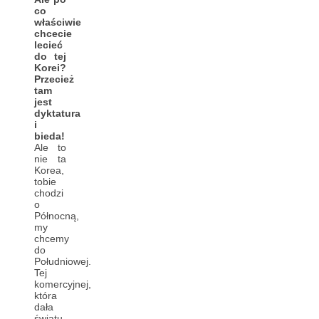
co
właściwie
chcecie
lecieć
do tej
Korei?
Przecież
tam
jest
dyktatura
i
bieda!
Ale to
nie ta
Korea,
tobie
chodzi
o
Północną,
my
chcemy
do
Południowej.
Tej
komercyjnej,
która
dała
światu