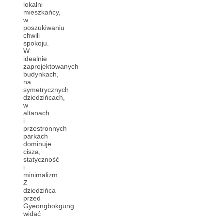
lokalni
mieszkańcy,
w
poszukiwaniu
chwili
spokoju.
W
idealnie
zaprojektowanych
budynkach,
na
symetrycznych
dziedzińcach,
w
altanach
i
przestronnych
parkach
dominuje
cisza,
statyczność
i
minimalizm.
Z
dziedzińca
przed
Gyeongbokgung
widać