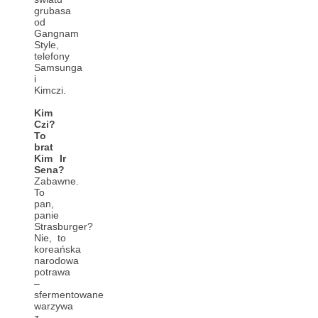
grubasa
od
Gangnam
Style,
telefony
Samsunga
i
Kimczi.
Kim
Czi?
To
brat
Kim Ir
Sena?
Zabawne.
To
pan,
panie
Strasburger?
Nie, to
koreańska
narodowa
potrawa
–
sfermentowane
warzywa
z