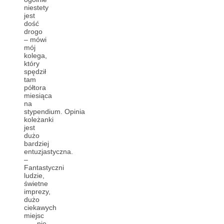
niestety
jest
dość
drogo
– mówi
mój
kolega,
który
spędził
tam
półtora
miesiąca
na
stypendium.
Opinia
koleżanki
jest
dużo
bardziej
entuzjastyczna.
–
Fantastyczni
ludzie,
świetne
imprezy,
dużo
ciekawych
miejsc
– nie