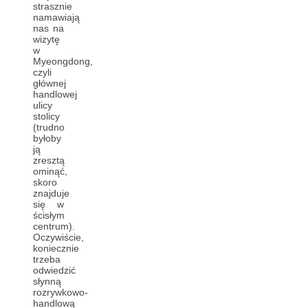
strasznie
namawiają
nas na
wizytę
w
Myeongdong,
czyli
głównej
handlowej
ulicy
stolicy
(trudno
byłoby
ją
zresztą
ominąć,
skoro
znajduje
się w
ścisłym
centrum).
Oczywiście,
koniecznie
trzeba
odwiedzić
słynną
rozrywkowo-
handlową