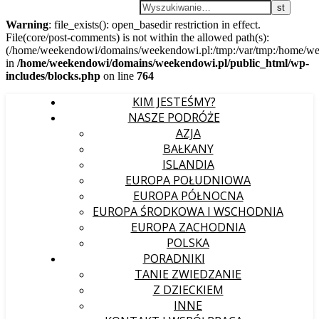
Warning
: file_exists(): open_basedir restriction in effect.
File(core/post-comments) is not within the allowed path(s):
(/home/weekendowi/domains/weekendowi.pl:/tmp:/var/tmp:/home/weeke
in
/home/weekendowi/domains/weekendowi.pl/public_html/wp-
includes/blocks.php
on line
764
KIM JESTEŚMY?
NASZE PODRÓŻE
AZJA
BAŁKANY
ISLANDIA
EUROPA POŁUDNIOWA
EUROPA PÓŁNOCNA
EUROPA ŚRODKOWA I WSCHODNIA
EUROPA ZACHODNIA
POLSKA
PORADNIKI
TANIE ZWIEDZANIE
Z DZIECKIEM
INNE