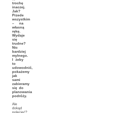
trochę
inaczej.
Jak?
Przede
wszystkim
– na
własną
rękę.
Wydaje
się
trudne?
Nic
bardziej
mylnego.
I żeby
to
udowodnić,
pokażemy
jak
sami
zabieramy
się do
planowania
podróży.
Ale
dokąd
polecieć?