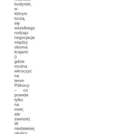
budynek,
w
którym
toczą
się
wszelkiego
rodzaju
negocjacje
między
oboma
krajami
(i
gdzie
można
wkroczyć
na
teren
Północy
– co
prawda
tylko
na
metr,
ale
zawsze).
W
niedalekiej
okolicy