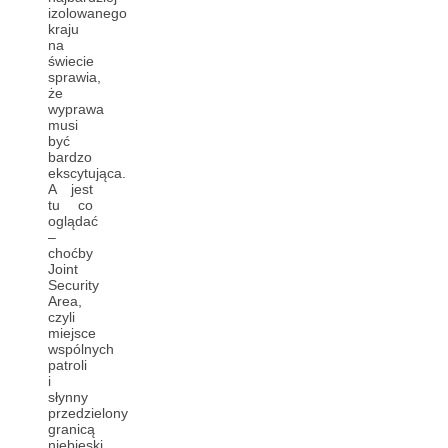
izolowanego
kraju
na
świecie
sprawia,
że
wyprawa
musi
być
bardzo
ekscytująca.
A jest
tu co
oglądać
–
choćby
Joint
Security
Area,
czyli
miejsce
wspólnych
patroli
i
słynny
przedzielony
granicą
niebieski