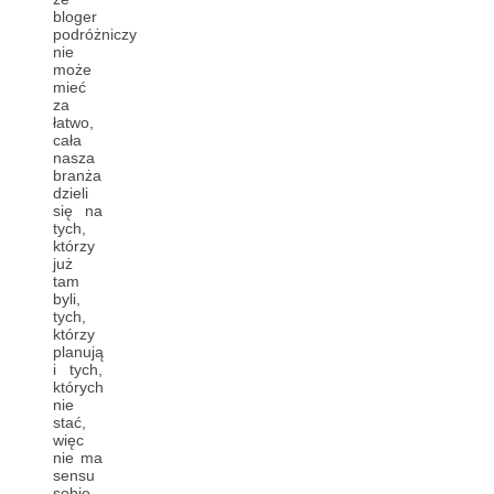
bloger
podróżniczy
nie
może
mieć
za
łatwo,
cała
nasza
branża
dzieli
się na
tych,
którzy
już
tam
byli,
tych,
którzy
planują
i tych,
których
nie
stać,
więc
nie ma
sensu
sobie