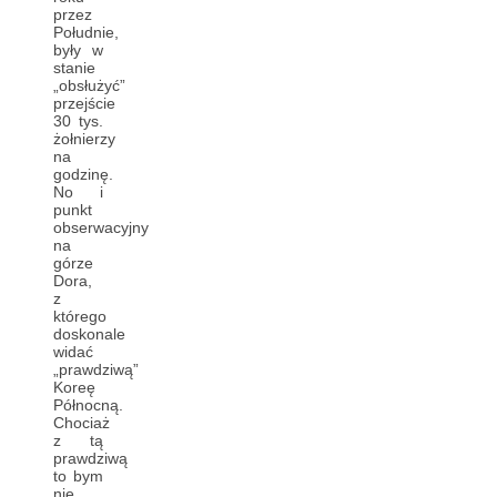
przez
Południe,
były w
stanie
„obsłużyć”
przejście
30 tys.
żołnierzy
na
godzinę.
No i
punkt
obserwacyjny
na
górze
Dora,
z
którego
doskonale
widać
„prawdziwą”
Koreę
Północną.
Chociaż
z tą
prawdziwą
to bym
nie