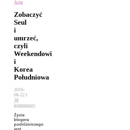
Azja
Zobaczyć
Seul
i
umrzeć,
czyli
Weekendowi
i
Korea
Południowa
2016-
08-22
/
38
komentarzy
Życie
blogera
podróżniczego
jest