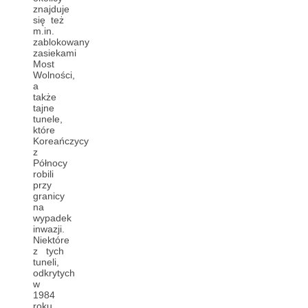
znajduje
się też
m.in.
zablokowany
zasiekami
Most
Wolności,
a
także
tajne
tunele,
które
Koreańczycy
z
Północy
robili
przy
granicy
na
wypadek
inwazji.
Niektóre
z tych
tuneli,
odkrytych
w
1984
roku