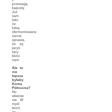
przewagą
kapusty.
Już
sam
fakt,
że
lubią
sfermentowane
żarcie
sprawia,
że są
jacyś
tacy
bliżsi
nam.
Ale to
nie
lepsza
byłaby
Korea
Północna?
No
właśnie
nie. W
myśl
teorii,
że