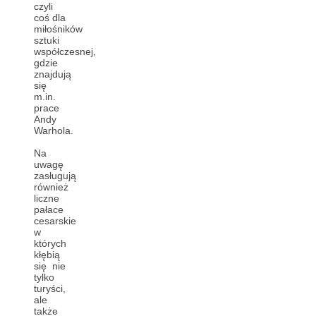
czyli
coś dla
miłośników
sztuki
współczesnej,
gdzie
znajdują
się
m.in.
prace
Andy
Warhola.
Na
uwagę
zasługują
również
liczne
pałace
cesarskie
w
których
kłębią
się nie
tylko
turyści,
ale
także