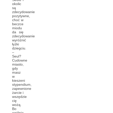
okolic
są
zdecydowanie
pozytywne,
choć w
beczce
miodu
da się
zdecydowanie
wyróżnić
łyżki
dziegciu.
–
Seul?
Cudowne
miasto,
gdy
masz
w
kieszeni
stypendium,
zapewnione
żarcie i
wszędzie
cię
wożą.
Bo
ogólnie