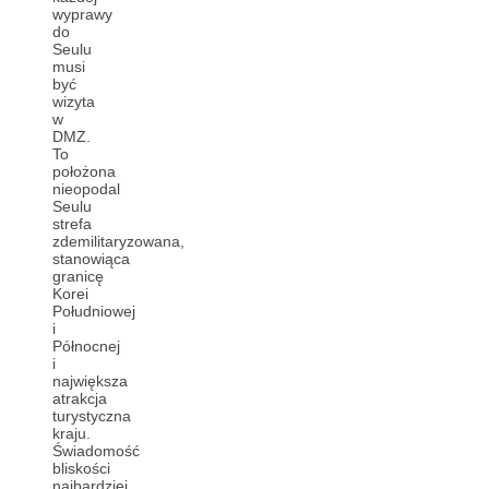
wyprawy
do
Seulu
musi
być
wizyta
w
DMZ.
To
położona
nieopodal
Seulu
strefa
zdemilitaryzowana,
stanowiąca
granicę
Korei
Południowej
i
Północnej
i
największa
atrakcja
turystyczna
kraju.
Świadomość
bliskości
najbardziej