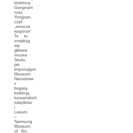
dzielnicę
Gangnam
oraz
Yongsan,
czyli
„smocze
wzgórze”.
To tu
znajdują
się
główne
muzea
Seulu,
jak
imponujące
Muzeum
Narodowe
z
bogatą
kolekcją
koreańskich
zabytków
i
Leeum
–
Samsung
Museum
of Art,