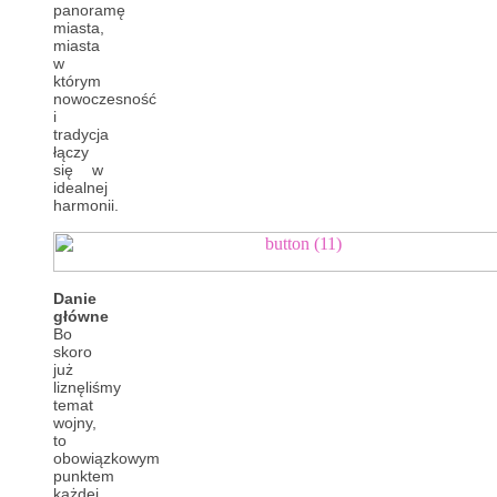
panoramę
miasta,
miasta
w
którym
nowoczesność
i
tradycja
łączy
się w
idealnej
harmonii.
Danie
główne
Bo
skoro
już
liznęliśmy
temat
wojny,
to
obowiązkowym
punktem
każdej