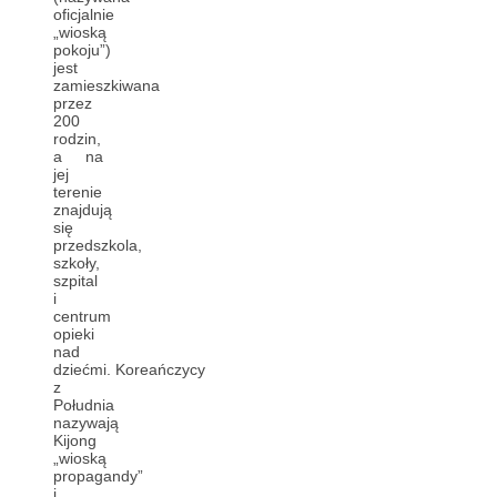
oficjalnie
„wioską
pokoju”)
jest
zamieszkiwana
przez
200
rodzin,
a na
jej
terenie
znajdują
się
przedszkola,
szkoły,
szpital
i
centrum
opieki
nad
dziećmi. Koreańczycy
z
Południa
nazywają
Kijong
„wioską
propagandy”
i