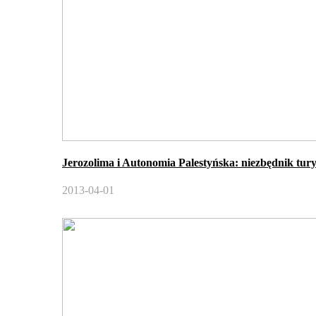
Jerozolima i Autonomia Palestyńska: niezbędnik turys
2013-04-01