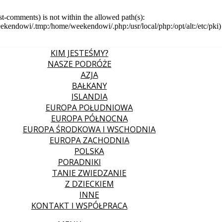
post-comments) is not within the allowed path(s):
ndowi/.tmp:/home/weekendowi/.php:/usr/local/php:/opt/alt:/etc/pki)
KIM JESTEŚMY?
NASZE PODRÓŻE
AZJA
BAŁKANY
ISLANDIA
EUROPA POŁUDNIOWA
EUROPA PÓŁNOCNA
EUROPA ŚRODKOWA I WSCHODNIA
EUROPA ZACHODNIA
POLSKA
PORADNIKI
TANIE ZWIEDZANIE
Z DZIECKIEM
INNE
KONTAKT I WSPÓŁPRACA