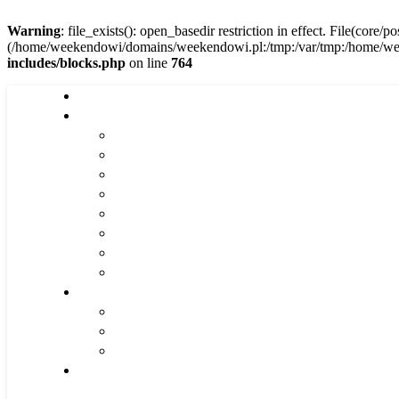
Warning
: file_exists(): open_basedir restriction in effect. File(core/
(/home/weekendowi/domains/weekendowi.pl:/tmp:/var/tmp:/home/weeke
includes/blocks.php
on line
764