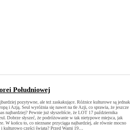
orei Południowej
jbardziej pozytywne, ale też zaskakujące. Różnice kulturowe są jednak
opą i Azją. Seul wyróżnia się nawet na tle Azji, co sprawia, że jeszcze
as najbardziej? Pewnie już słyszeliście, że LOT 17 października
ul. Dobrze słyszeć, że podróżowanie w tak nietypowe miejsca, jak
sze. W końcu to, co nieznane przyciąga najbardziej, ale równie mocno
ie i kulturowo części świata? Przed Wami 19…