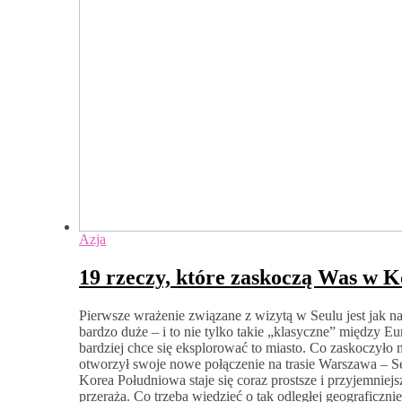
Azja
19 rzeczy, które zaskoczą Was w K
Pierwsze wrażenie związane z wizytą w Seulu jest jak na
bardzo duże – i to nie tylko takie „klasyczne” między Eur
bardziej chce się eksplorować to miasto. Co zaskoczyło n
otworzył swoje nowe połączenie na trasie Warszawa – Se
Korea Południowa staje się coraz prostsze i przyjemniej
przeraża. Co trzeba wiedzieć o tak odległej geograficzn