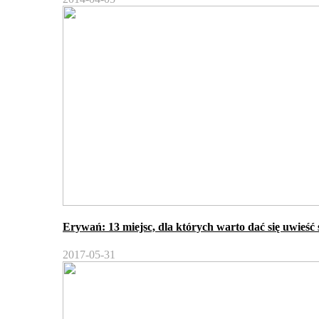
Erywań: 13 miejsc, dla których warto dać się uwieść 
2017-05-31