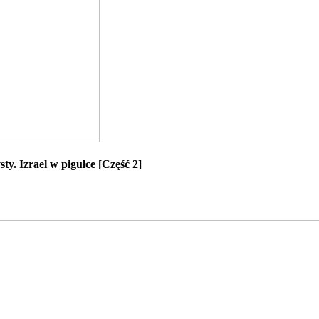
ty. Izrael w pigułce [Część 2]