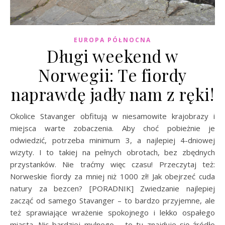
EUROPA PÓŁNOCNA
Długi weekend w
Norwegii: Te fiordy
naprawdę jadły nam z ręki!
Okolice Stavanger obfitują w niesamowite krajobrazy i
miejsca warte zobaczenia. Aby choć pobieżnie je
odwiedzić, potrzeba minimum 3, a najlepiej 4-dniowej
wizyty. I to takiej na pełnych obrotach, bez zbędnych
przystanków. Nie traćmy więc czasu! Przeczytaj też:
Norweskie fiordy za mniej niż 1000 zł! Jak obejrzeć cuda
natury za bezcen? [PORADNIK] Zwiedzanie najlepiej
zacząć od samego Stavanger – to bardzo przyjemne, ale
też sprawiające wrażenie spokojnego i lekko ospałego
miasta. Nic bardziej mylnego – to tu znajduje się źródło