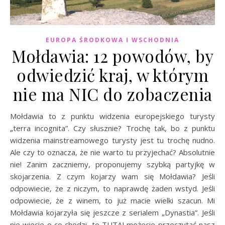
EUROPA ŚRODKOWA I WSCHODNIA
Mołdawia: 12 powodów, by
odwiedzić kraj, w którym
nie ma NIC do zobaczenia
Mołdawia to z punktu widzenia europejskiego turysty
„terra incognita”. Czy słusznie? Trochę tak, bo z punktu
widzenia mainstreamowego turysty jest tu trochę nudno.
Ale czy to oznacza, że nie warto tu przyjechać? Absolutnie
nie! Zanim zaczniemy, proponujemy szybką partyjkę w
skojarzenia. Z czym kojarzy wam się Mołdawia? Jeśli
odpowiecie, że z niczym, to naprawdę żaden wstyd. Jeśli
odpowiecie, że z winem, to już macie wielki szacun. Mi
Mołdawia kojarzyła się jeszcze z serialem „Dynastia”. Jeśli
nie wiecie o co chodzi, to TUTAJ możecie przeczytać nasz